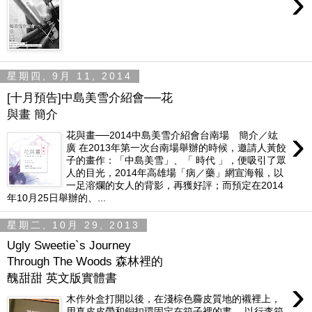
›
星期四, 9月 11, 2014
[十月預告]中島美雪介紹會──花
與畫 簡介
›
花與畫──2014中島美雪介紹會台南場 簡介／竑
廣 在2013年第一次台南場舉辦的時候，邀請人黃餃
子的畫作：「中島美雪」、「 時代 」，便吸引了眾
人的目光，2014年高雄場「病／藥」網宣海報，以
一足溶爛的女人的背影，再獲好評；而預定在2014
年10月25日舉辦的、...
星期二, 10月 29, 2013
Ugly Sweetie`s Journey
Through The Woods 森林裡的
醜甜甜 英文版實體書
›
木作外盒打開以後，在淺棕色麡皮質地的襯裡上，
用真皮皮帶和銅扣環固定在箱子裡的書。 以行李箱