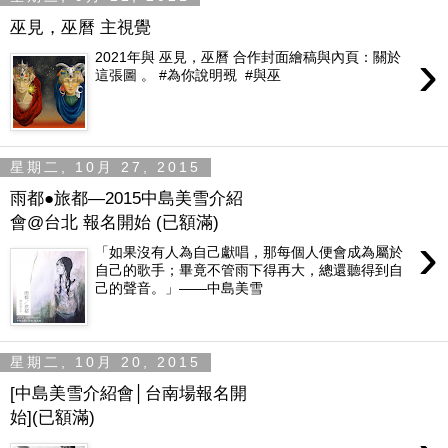
巫見，巫曆 主視覺
›
2021年與 巫見，巫曆 合作封面繪稿與內頁：關於
這張圖 。 #為你說明覡 #與巫
星期二, 10月 27, 2015
雨都●旅都—2015中島美雪介紹
會@台北 報名開始 (已額滿)
›
「如果沒有人為自己獻唱，那每個人便會成為屬於
自己的歌手；畢竟不管雨下得再大，總還聽得到自
己的聲音。」——中島美雪
星期二, 10月 20, 2015
[中島美雪介紹會│台南場報名開
始](已額滿)