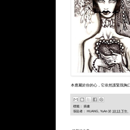
本應屬於你的心，它依然護緊我胸
標籤：
插畫
張貼者：
HUANG, YuAn
於
10:13 下午