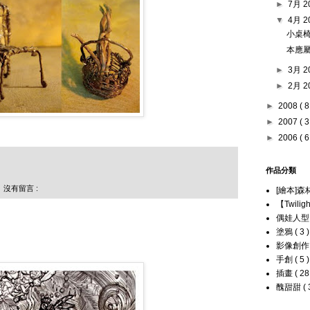
►
7月 2
▼
4月 2
小桌
本應
►
3月 2
►
2月 2
►
2008
( 8
►
2007
( 3
►
2006
( 6
作品分類
沒有留言 :
[繪本]
【Twilig
偶娃人
塗鴉
( 3 )
影像創
手創
( 5 )
插畫
( 28
醜甜甜
( 