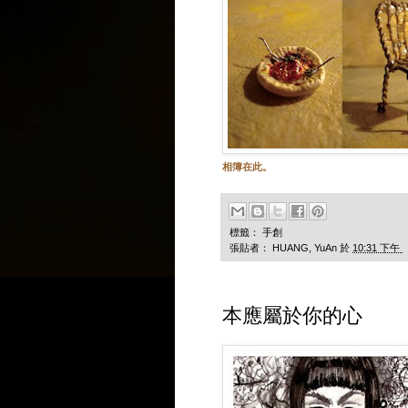
相簿在此。
標籤：
手創
張貼者：
HUANG, YuAn
於
10:31 下午
本應屬於你的心