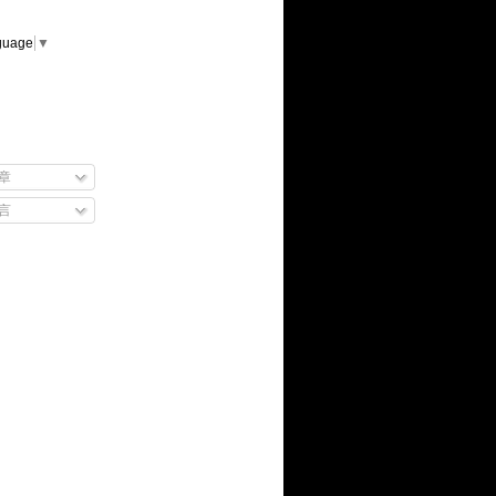
guage
▼
章
言